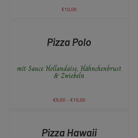
€
10,00
AUSFÜHRUNG
WÄHLEN
DIESES
/
PRODUKT
DETAILS
Pizza Polo
WEIST
MEHRERE
VARIANTEN
AUF.
mit Sauce Hollandaise, Hähnchenbrust
DIE
OPTIONEN
& Zwiebeln
KÖNNEN
AUF
DER
PRODUKTSEITE
Preisspanne:
€
9,00
–
€
10,00
GEWÄHLT
€9,00
AUSFÜHRUNG
WERDEN
WÄHLEN
bis
DIESES
/
€10,00
PRODUKT
DETAILS
Pizza Hawaii
WEIST