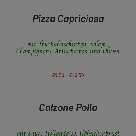
WÄHLEN
bis
DIESES
/
€10,00
PRODUKT
DETAILS
Pizza Capriciosa
WEIST
MEHRERE
VARIANTEN
AUF.
mit Truthahnschinken, Salami,
DIE
OPTIONEN
Champignons, Artischocken und Oliven
KÖNNEN
AUF
DER
PRODUKTSEITE
Preisspanne:
€
9,50
–
€
10,50
GEWÄHLT
IN
€9,50
WERDEN
DEN
bis
WARENKORB
€10,50
/
Calzone Pollo
DETAILS
mit Sauce Hollandaise, Hähnchenbrust