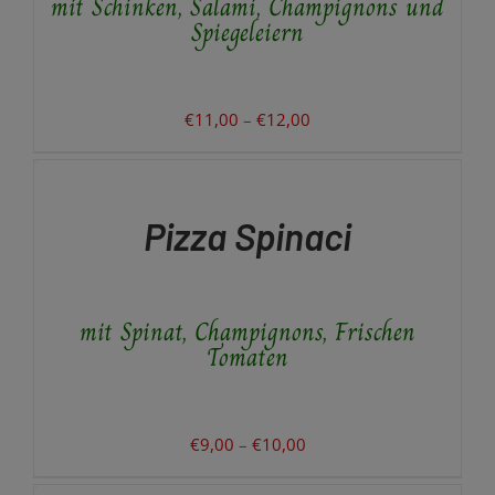
mit Schinken, Salami, Champignons und
OPTIONEN
Spiegeleiern
KÖNNEN
AUF
DER
PRODUKTSEITE
Preisspanne:
€
11,00
–
€
12,00
GEWÄHLT
€11,00
AUSFÜHRUNG
WERDEN
WÄHLEN
bis
DIESES
/
€12,00
PRODUKT
DETAILS
Pizza Spinaci
WEIST
MEHRERE
VARIANTEN
AUF.
mit Spinat, Champignons, Frischen
DIE
OPTIONEN
Tomaten
KÖNNEN
AUF
DER
PRODUKTSEITE
Preisspanne:
€
9,00
–
€
10,00
GEWÄHLT
€9,00
AUSFÜHRUNG
WERDEN