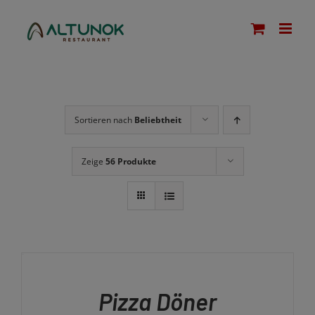
Zum
modal-check
Inhalt
springen
Sortieren nach
Beliebtheit
Zeige
56 Produkte
AUSFÜHRUNG
WÄHLEN
DIESES
/
PRODUKT
DETAILS
Pizza Döner
WEIST