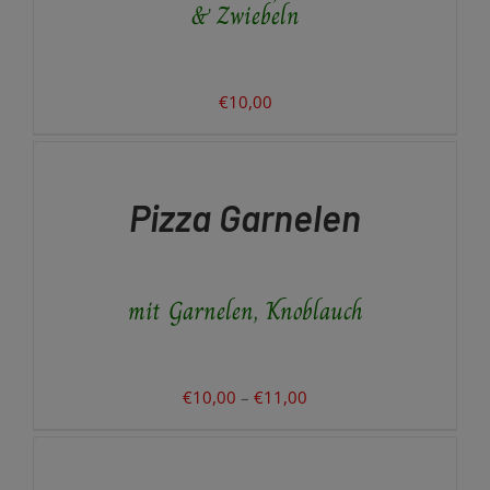
& Zwiebeln
€
10,00
AUSFÜHRUNG
WÄHLEN
DIESES
/
PRODUKT
DETAILS
Pizza Garnelen
WEIST
MEHRERE
VARIANTEN
AUF.
mit Garnelen, Knoblauch
DIE
OPTIONEN
KÖNNEN
AUF
DER
Preisspanne:
€
10,00
–
€
11,00
PRODUKTSEITE
€10,00
AUSFÜHRUNG
GEWÄHLT
WÄHLEN
bis
WERDEN
DIESES
/
€11,00
DETAILS