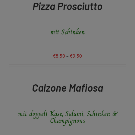
Pizza Prosciutto
WEIST
MEHRERE
VARIANTEN
AUF.
mit Schinken
DIE
OPTIONEN
KÖNNEN
AUF
DER
Preisspanne:
€
8,50
–
€
9,50
PRODUKTSEITE
IN
€8,50
GEWÄHLT
DEN
bis
WERDEN
WARENKORB
€9,50
/
Calzone Mafiosa
DETAILS
mit doppelt Käse, Salami, Schinken &
Champignons