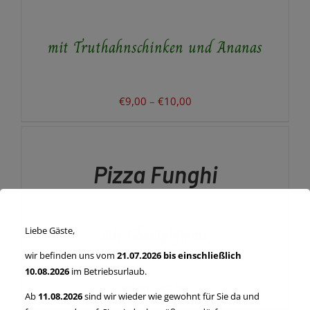
MEHRERE
VARIANTEN
AUF.
mit Truthahnschinken und Ananas
DIE
OPTIONEN
KÖNNEN
AUF
DER
Preisspanne:
€
9,00
–
€
10,00
PRODUKTSEITE
€9,00
AUSFÜHRUNG
GEWÄHLT
WÄHLEN
bis
WERDEN
DIESES
/
€10,00
PRODUKT
DETAILS
Pizza Funghi
WEIST
MEHRERE
VARIANTEN
AUF.
mit Champignons
DIE
Liebe Gäste,
OPTIONEN
wir befinden uns vom
21.07.2026 bis einschließlich
KÖNNEN
AUF
10.08.2026
im Betriebsurlaub.
DER
Preisspanne:
€
8,00
–
€
9,00
Ab
11.08.2026
sind wir wieder wie gewohnt für Sie da und
PRODUKTSEITE
€8,00
AUSFÜHRUNG