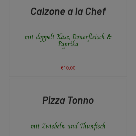
€10,00
/
Calzone a la Chef
DETAILS
mit doppelt Käse, Dönerfleisch &
Paprika
€
10,00
AUSFÜHRUNG
WÄHLEN
DIESES
/
PRODUKT
DETAILS
Pizza Tonno
WEIST
MEHRERE
VARIANTEN
AUF.
mit Zwiebeln und Thunfisch
DIE
OPTIONEN