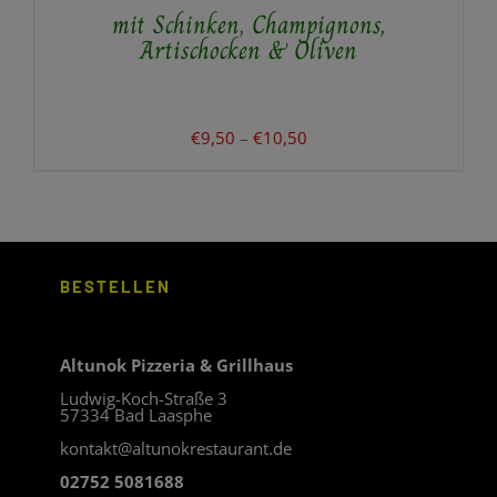
mit Schinken, Champignons,
DIE
OPTIONEN
Artischocken & Oliven
KÖNNEN
AUF
DER
PRODUKTSEITE
Preisspanne:
€
9,50
–
€
10,50
GEWÄHLT
€9,50
WERDEN
bis
€10,50
BESTELLEN
Altunok Pizzeria & Grillhaus
Ludwig-Koch-Straße 3
57334 Bad Laasphe
kontakt@altunokrestaurant.de
02752 5081688