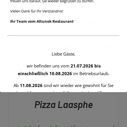
GEWÄHLT
freuen uns darauf, Sie wieder begrüßen zu dürfen.
WÄHLEN
bis
WERDEN
DIESES
/
Vielen Dank für Ihr Verständnis!
€9,00
PRODUKT
DETAILS
Pizza Vegetaria
WEIST
Ihr Team vom Altunok Restaurant
MEHRERE
VARIANTEN
AUF.
mit Broccoli, Champignons, Paprika und
DIE
OPTIONEN
Artischocken
Liebe Gäste,
KÖNNEN
AUF
wir befinden uns vom
21.07.2026 bis
DER
PRODUKTSEITE
einschließlich 10.08.2026
im Betriebsurlaub.
Preisspanne:
€
9,50
–
€
10,50
GEWÄHLT
€9,50
AUSFÜHRUNG
WERDEN
Ab
11.08.2026
sind wir wieder wie gewohnt für Sie
WÄHLEN
bis
DIESES
da und freuen uns darauf, Sie wieder begrüßen zu
/
€10,50
PRODUKT
DETAILS
dürfen.
Pizza Laasphe
WEIST
MEHRERE
Vielen Dank für Ihr Verständnis!
VARIANTEN
AUF.
Ihr Team vom Altunok Restaurant
DIE