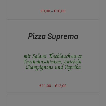
KÖNNEN
AUF
DER
Preisspanne:
€
9,00
–
€
10,00
PRODUKTSEITE
€9,00
AUSFÜHRUNG
GEWÄHLT
WÄHLEN
bis
WERDEN
DIESES
/
€10,00
PRODUKT
DETAILS
Pizza Suprema
WEIST
MEHRERE
VARIANTEN
AUF.
mit Salami, Knoblauchwurst,
DIE
OPTIONEN
Truthahnschinken, Zwiebeln,
KÖNNEN
Champignons und Paprika
AUF
DER
PRODUKTSEITE
GEWÄHLT
Preisspanne:
€
11,00
–
€
12,00
WERDEN
€11,00
AUSFÜHRUNG
WÄHLEN
bis
DIESES
/
€12,00
PRODUKT
DETAILS