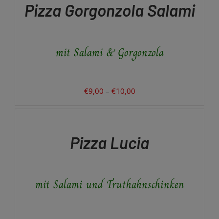
PRODUKT
Pizza Gorgonzola Salami
WEIST
MEHRERE
VARIANTEN
AUF.
mit Salami & Gorgonzola
DIE
OPTIONEN
KÖNNEN
AUF
DER
Preisspanne:
€
9,00
–
€
10,00
PRODUKTSEITE
€9,00
AUSFÜHRUNG
GEWÄHLT
WÄHLEN
bis
WERDEN
DIESES
/
€10,00
PRODUKT
DETAILS
Pizza Lucia
WEIST
MEHRERE
VARIANTEN
AUF.
mit Salami und Truthahnschinken
DIE
OPTIONEN
KÖNNEN
AUF