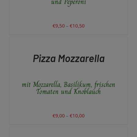
und Peperoni
KÖNNEN
AUF
DER
PRODUKTSEITE
Preisspanne:
€
9,50
–
€
10,50
GEWÄHLT
€9,50
AUSFÜHRUNG
WERDEN
WÄHLEN
bis
DIESES
/
€10,50
PRODUKT
DETAILS
Pizza Mozzarella
WEIST
MEHRERE
VARIANTEN
AUF.
mit Mozzarella, Basilikum, frischen
DIE
OPTIONEN
Tomaten und Knoblauch
KÖNNEN
AUF
DER
PRODUKTSEITE
Preisspanne:
€
9,00
–
€
10,00
GEWÄHLT
IN
€9,00
WERDEN
DEN
bis
WARENKORB