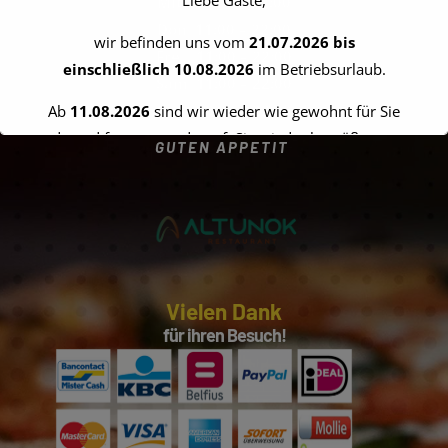
Mit 11:00 – 22:00
Don 11:00 – 22:00
wir befinden uns vom
21.07.2026 bis
Fre 11:00 – 22:00
einschließlich 10.08.2026
im Betriebsurlaub.
Sam 11:00 – 22:00
Son 13:00 – 22:00
Ab
11.08.2026
sind wir wieder wie gewohnt für Sie
da und freuen uns darauf, Sie wieder begrüßen zu
GUTEN APPETIT
dürfen.
Vielen Dank für Ihr Verständnis!
Ihr Team vom Altunok Restaurant
Vielen Dank
für ihren Besuch!