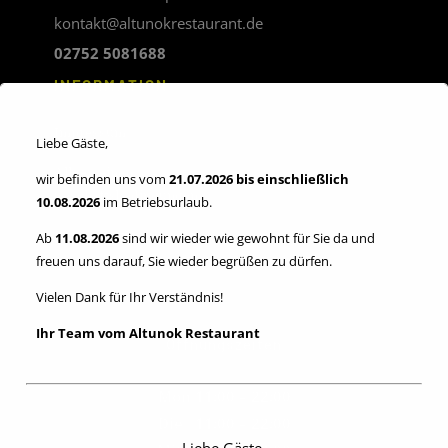
kontakt@altunokrestaurant.de
02752 5081688
INFORMATION
Impressum
Liebe Gäste,
Allgemeinen
wir befinden uns vom
21.07.2026 bis einschließlich
Geschäftsbedingungen
10.08.2026
im Betriebsurlaub.
Datenschutzerklärung
Ab
11.08.2026
sind wir wieder wie gewohnt für Sie da und
freuen uns darauf, Sie wieder begrüßen zu dürfen.
Verordnung (EU) Nr. 524/2013:
Vielen Dank für Ihr Verständnis!
Plattform der EU-Kommission zur Online-Streitbeilegung
Ihr Team vom Altunok Restaurant
Öffnungszeiten
Mon 11:00 – 22:00
Die 11:00 – 22:00
Liebe Gäste,