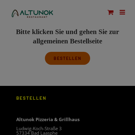
Zum
modal-check
Inhalt
springen
Bitte klicken Sie und gehen Sie zur
allgemeinen Bestellseite
BESTELLEN
BESTELLEN
Altunok Pizzeria & Grillhaus
Ludwig-Koch-Straße 3
57334 Bad Laasphe