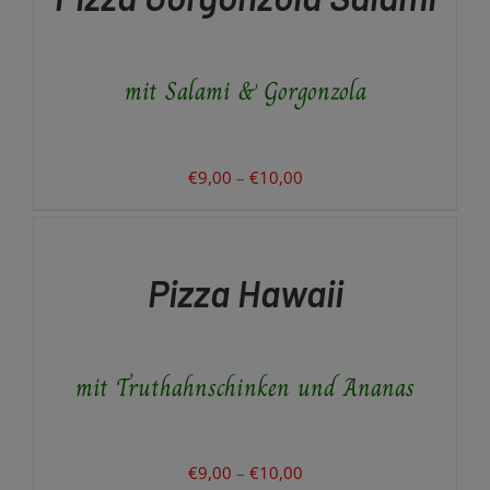
MEHRERE
VARIANTEN
AUF.
mit Salami & Gorgonzola
DIE
OPTIONEN
KÖNNEN
AUF
DER
Preisspanne:
€
9,00
–
€
10,00
PRODUKTSEITE
€9,00
AUSFÜHRUNG
GEWÄHLT
WÄHLEN
bis
WERDEN
DIESES
/
€10,00
PRODUKT
DETAILS
Pizza Hawaii
WEIST
MEHRERE
VARIANTEN
AUF.
mit Truthahnschinken und Ananas
DIE
OPTIONEN
KÖNNEN
AUF
DER
Preisspanne:
€
9,00
–
€
10,00
PRODUKTSEITE