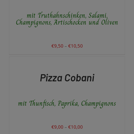
VARIANTEN
AUF.
mit Truthahnschinken, Salami,
DIE
OPTIONEN
Champignons, Artischocken und Oliven
KÖNNEN
AUF
DER
PRODUKTSEITE
Preisspanne:
€
9,50
–
€
10,50
GEWÄHLT
€9,50
AUSFÜHRUNG
WERDEN
WÄHLEN
bis
DIESES
/
€10,50
PRODUKT
DETAILS
Pizza Cobani
WEIST
MEHRERE
VARIANTEN
AUF.
mit Thunfisch, Paprika, Champignons
DIE
OPTIONEN
KÖNNEN
AUF
DER
Preisspanne:
€
9,00
–
€
10,00
PRODUKTSEITE