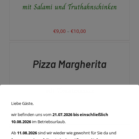
mit Salami und Truthahnschinken
DIE
OPTIONEN
KÖNNEN
AUF
DER
Preisspanne:
€
9,00
–
€
10,00
PRODUKTSEITE
€9,00
AUSFÜHRUNG
GEWÄHLT
WÄHLEN
bis
WERDEN
DIESES
/
€10,00
PRODUKT
DETAILS
Pizza Margherita
WEIST
MEHRERE
VARIANTEN
AUF.
mit Tomatensauce
DIE
OPTIONEN
KÖNNEN
Liebe Gäste,
AUF
DER
Preisspanne:
wir befinden uns vom
21.07.2026 bis einschließlich
€
7,00
–
€
8,00
PRODUKTSEITE
10.08.2026
im Betriebsurlaub.
€7,00
AUSFÜHRUNG
GEWÄHLT
WÄHLEN
bis
WERDEN
Ab
11.08.2026
sind wir wieder wie gewohnt für Sie da und
DIESES
/