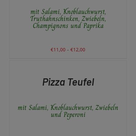
AUF.
mit Salami, Knoblauchwurst,
DIE
OPTIONEN
Truthahnschinken, Zwiebeln,
KÖNNEN
Champignons und Paprika
AUF
DER
PRODUKTSEITE
GEWÄHLT
Preisspanne:
€
11,00
–
€
12,00
WERDEN
€11,00
AUSFÜHRUNG
WÄHLEN
bis
DIESES
/
€12,00
PRODUKT
DETAILS
Pizza Teufel
WEIST
MEHRERE
VARIANTEN
AUF.
mit Salami, Knoblauchwurst, Zwiebeln
DIE
OPTIONEN
und Peperoni
KÖNNEN
AUF
DER
PRODUKTSEITE