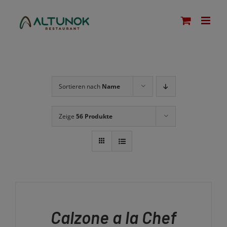
Zum
modal-check
Inhalt
springen
Sortieren nach
Name
Zeige
56 Produkte
IN
DEN
WARENKORB
/
Calzone a la Chef
DETAILS