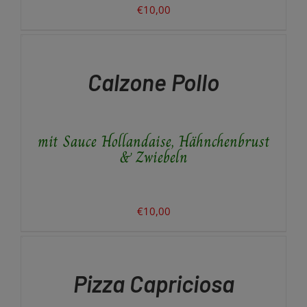
€
10,00
IN
DEN
WARENKORB
/
Calzone Pollo
DETAILS
mit Sauce Hollandaise, Hähnchenbrust
& Zwiebeln
€
10,00
AUSFÜHRUNG
WÄHLEN
DIESES
/
PRODUKT
DETAILS
Pizza Capriciosa
WEIST
MEHRERE