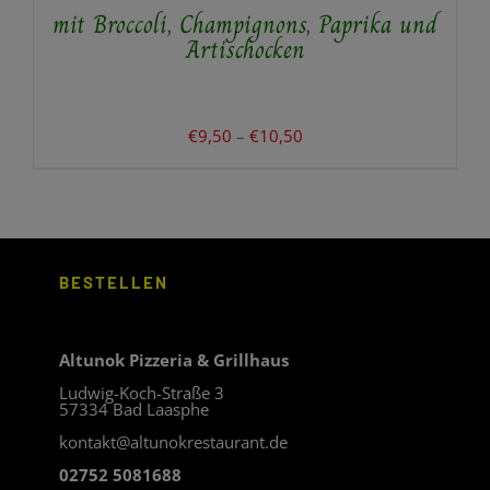
mit Broccoli, Champignons, Paprika und
DIE
OPTIONEN
Artischocken
KÖNNEN
AUF
DER
PRODUKTSEITE
Preisspanne:
€
9,50
–
€
10,50
GEWÄHLT
€9,50
WERDEN
bis
€10,50
BESTELLEN
Altunok Pizzeria & Grillhaus
Ludwig-Koch-Straße 3
57334 Bad Laasphe
kontakt@altunokrestaurant.de
02752 5081688