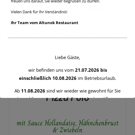
€8,00
freuen uns darauf, Sie wieder begrüßen zu dürfen.
PRODUKT
DETAILS
Pizza Mozzarella
WEIST
Vielen Dank für Ihr Verständnis!
MEHRERE
VARIANTEN
Ihr Team vom Altunok Restaurant
AUF.
mit Mozzarella, Basilikum, frischen
DIE
OPTIONEN
Tomaten und Knoblauch
KÖNNEN
AUF
DER
Liebe Gäste,
PRODUKTSEITE
Preisspanne:
€
9,00
–
€
10,00
GEWÄHLT
wir befinden uns vom
21.07.2026 bis
€9,00
AUSFÜHRUNG
WERDEN
einschließlich 10.08.2026
im Betriebsurlaub.
WÄHLEN
bis
DIESES
/
€10,00
Ab
11.08.2026
sind wir wieder wie gewohnt für Sie
PRODUKT
DETAILS
Pizza Polo
WEIST
da und freuen uns darauf, Sie wieder begrüßen zu
MEHRERE
dürfen.
VARIANTEN
AUF.
Vielen Dank für Ihr Verständnis!
mit Sauce Hollandaise, Hähnchenbrust
DIE
OPTIONEN
& Zwiebeln
Ihr Team vom Altunok Restaurant
KÖNNEN