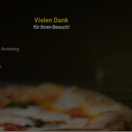
Vielen Dank
für ihren Besuch!
– Arnsberg
n