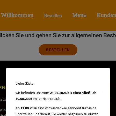
modal-check
Willkommen
Menü
Kunden
Bestellen
klicken Sie und gehen Sie zur allgemeinen Beste
BESTELLEN
Liebe Gäste,
RMATION
Öffnungszeiten
wir befinden uns vom
21.07.2026 bis einschließlich
10.08.2026
im Betriebsurlaub.
ssum
Mon 11:00 – 22:00
Ab
11.08.2026
sind wir wieder wie gewohnt für Sie da
meinen
Die 11:00 – 22:00
und freuen uns darauf, Sie wieder begrüßen zu dürfen.