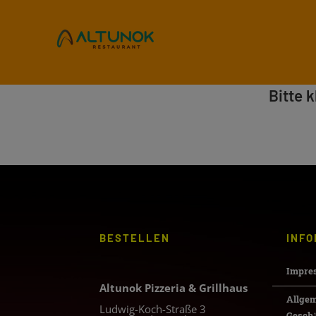
Zum
Inhalt
springen
Bitte 
BESTELLEN
INFO
Impre
Altunok Pizzeria & Grillhaus
Allge
Ludwig-Koch-Straße 3