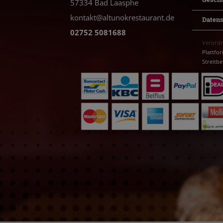
Gesch
57334 Bad Laasphe
kontakt@altunokrestaurant.de
Daten
02752 5081688
Verordn
Plattfo
Streitb