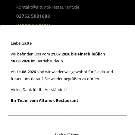
kontakt@altunokrestaurant.de
02752 5081688
INFORMATION
Impressum
Liebe Gäste,
Allgemeinen
wir befinden uns vom
21.07.2026 bis einschließlich
Geschäftsbedingungen
10.08.2026
im Betriebsurlaub.
Datenschutzerklärung
Ab
11.08.2026
sind wir wieder wie gewohnt für Sie da und
freuen uns darauf, Sie wieder begrüßen zu dürfen.
Verordnung (EU) Nr. 524/2013:
Vielen Dank für Ihr Verständnis!
Plattform der EU-Kommission zur Online-Streitbeilegung
Ihr Team vom Altunok Restaurant
Öffnungszeiten
Mon 11:00 – 22:00
Die 11:00 – 22:00
Liebe Gäste,