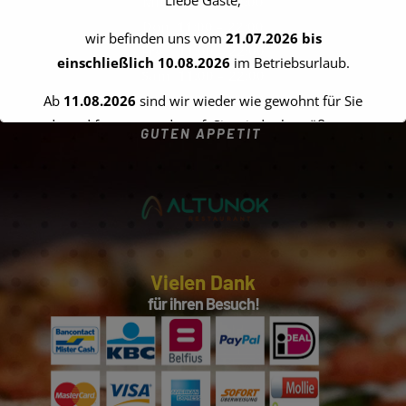
Mit 11:00 – 22:00
Don 11:00 – 22:00
wir befinden uns vom
21.07.2026 bis
Fre 11:00 – 22:00
einschließlich 10.08.2026
im Betriebsurlaub.
Sam 11:00 – 22:00
Son 13:00 – 22:00
Ab
11.08.2026
sind wir wieder wie gewohnt für Sie
da und freuen uns darauf, Sie wieder begrüßen zu
GUTEN APPETIT
dürfen.
Vielen Dank für Ihr Verständnis!
Ihr Team vom Altunok Restaurant
Vielen Dank
für ihren Besuch!