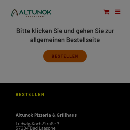
Zum
modal-check
Inhalt
springen
Bitte klicken Sie und gehen Sie zur
allgemeinen Bestellseite
BESTELLEN
BESTELLEN
Altunok Pizzeria & Grillhaus
Ludwig-Koch-Straße 3
57334 Bad Laasphe