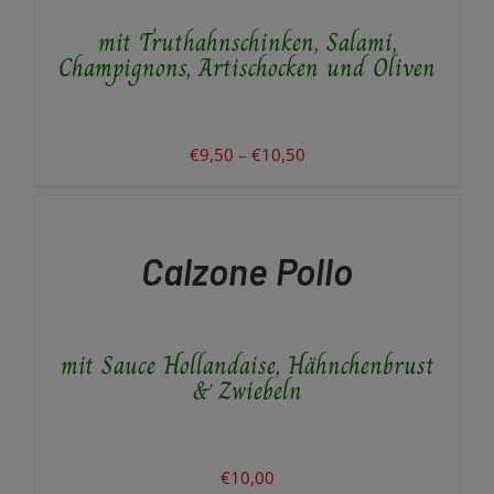
AUF.
mit Truthahnschinken, Salami,
DIE
OPTIONEN
Champignons, Artischocken und Oliven
KÖNNEN
AUF
DER
PRODUKTSEITE
Preisspanne:
€
9,50
–
€
10,50
GEWÄHLT
IN
€9,50
WERDEN
DEN
bis
WARENKORB
€10,50
/
Calzone Pollo
DETAILS
mit Sauce Hollandaise, Hähnchenbrust
& Zwiebeln
€
10,00