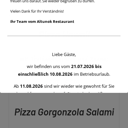
freuen uns darauf, Sie wieder begrüßen zu dürfen.
PRODUKTSEITE
Preisspanne:
€
11,00
–
€
12,00
GEWÄHLT
Vielen Dank für Ihr Verständnis!
€11,00
AUSFÜHRUNG
WERDEN
WÄHLEN
bis
Ihr Team vom Altunok Restaurant
DIESES
/
€12,00
PRODUKT
DETAILS
Pizza Hawaii
WEIST
MEHRERE
VARIANTEN
AUF.
Liebe Gäste,
mit Truthahnschinken und Ananas
DIE
OPTIONEN
wir befinden uns vom
21.07.2026 bis
KÖNNEN
einschließlich 10.08.2026
im Betriebsurlaub.
AUF
DER
Preisspanne:
€
9,00
–
€
10,00
PRODUKTSEITE
Ab
11.08.2026
sind wir wieder wie gewohnt für Sie
€9,00
AUSFÜHRUNG
GEWÄHLT
da und freuen uns darauf, Sie wieder begrüßen zu
WÄHLEN
bis
WERDEN
DIESES
dürfen.
/
€10,00
PRODUKT
DETAILS
Pizza Gorgonzola Salami
WEIST
Vielen Dank für Ihr Verständnis!
MEHRERE
VARIANTEN
Ihr Team vom Altunok Restaurant