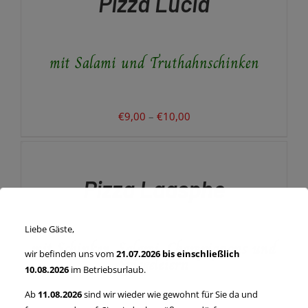
Pizza Lucia
WEIST
MEHRERE
VARIANTEN
AUF.
mit Salami und Truthahnschinken
DIE
OPTIONEN
KÖNNEN
AUF
DER
Preisspanne:
€
9,00
–
€
10,00
PRODUKTSEITE
€9,00
AUSFÜHRUNG
GEWÄHLT
WÄHLEN
bis
WERDEN
DIESES
/
€10,00
PRODUKT
DETAILS
Pizza Laasphe
WEIST
MEHRERE
VARIANTEN
Liebe Gäste,
AUF.
mit Schinken, Salami, Champignons und
DIE
wir befinden uns vom
21.07.2026 bis einschließlich
OPTIONEN
Spiegeleiern
10.08.2026
im Betriebsurlaub.
KÖNNEN
AUF
Ab
11.08.2026
sind wir wieder wie gewohnt für Sie da und
DER