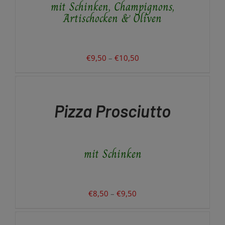
mit Schinken, Champignons,
DIE
OPTIONEN
Artischocken & Oliven
KÖNNEN
AUF
DER
PRODUKTSEITE
Preisspanne:
€
9,50
–
€
10,50
GEWÄHLT
€9,50
AUSFÜHRUNG
WERDEN
WÄHLEN
bis
DIESES
/
€10,50
PRODUKT
DETAILS
Pizza Prosciutto
WEIST
MEHRERE
VARIANTEN
AUF.
mit Schinken
DIE
OPTIONEN
KÖNNEN
AUF
DER
Preisspanne:
€
8,50
–
€
9,50
PRODUKTSEITE
€8,50
AUSFÜHRUNG
GEWÄHLT
WÄHLEN
bis
WERDEN