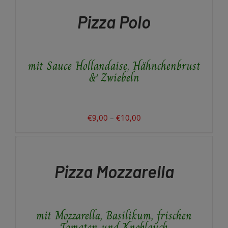
DIESES
/
€9,50
PRODUKT
DETAILS
Pizza Polo
WEIST
MEHRERE
VARIANTEN
AUF.
mit Sauce Hollandaise, Hähnchenbrust
DIE
OPTIONEN
& Zwiebeln
KÖNNEN
AUF
DER
PRODUKTSEITE
Preisspanne:
€
9,00
–
€
10,00
GEWÄHLT
€9,00
AUSFÜHRUNG
WERDEN
WÄHLEN
bis
DIESES
/
€10,00
PRODUKT
DETAILS
Pizza Mozzarella
WEIST
MEHRERE
VARIANTEN
AUF.
mit Mozzarella, Basilikum, frischen
DIE
OPTIONEN
Tomaten und Knoblauch