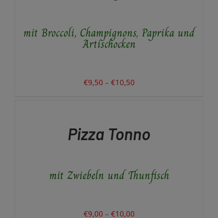
MEHRERE
VARIANTEN
AUF.
mit Broccoli, Champignons, Paprika und
DIE
OPTIONEN
Artischocken
KÖNNEN
AUF
DER
PRODUKTSEITE
Preisspanne:
€
9,50
–
€
10,50
GEWÄHLT
€9,50
AUSFÜHRUNG
WERDEN
WÄHLEN
bis
DIESES
/
€10,50
PRODUKT
DETAILS
Pizza Tonno
WEIST
MEHRERE
VARIANTEN
AUF.
mit Zwiebeln und Thunfisch
DIE
OPTIONEN
KÖNNEN
AUF
DER
Preisspanne:
€
9,00
–
€
10,00