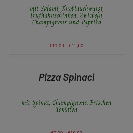
AUF.
mit Salami, Knoblauchwurst,
DIE
OPTIONEN
Truthahnschinken, Zwiebeln,
KÖNNEN
Champignons und Paprika
AUF
DER
PRODUKTSEITE
GEWÄHLT
Preisspanne:
€
11,00
–
€
12,00
WERDEN
€11,00
AUSFÜHRUNG
WÄHLEN
bis
DIESES
/
€12,00
PRODUKT
DETAILS
Pizza Spinaci
WEIST
MEHRERE
VARIANTEN
AUF.
mit Spinat, Champignons, Frischen
DIE
OPTIONEN
Tomaten
KÖNNEN
AUF
DER
PRODUKTSEITE
Preisspanne:
€
9,00
–
€
10,00