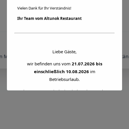
Vielen Dank für Ihr Verständnis!
Ihr Team vom Altunok Restaurant
Heute haben wir geschlossen.
Liebe Gäste,
n Montag ist unser Ruhetag. Vielen Dank für Ihr Verstän
wir befinden uns vom
21.07.2026 bis
einschließlich 10.08.2026
im
Betriebsurlaub.
Ab
11.08.2026
sind wir wieder wie gewohnt
für Sie da und freuen uns darauf, Sie wieder
begrüßen zu dürfen.
Vielen Dank für Ihr Verständnis!