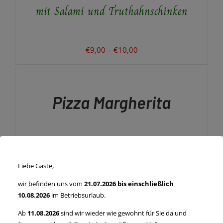
mit Salami und Truthahnschinken
DIE
OPTIONEN
KÖNNEN
AUF
DER
Preisspanne:
€
9,00
–
€
10,00
PRODUKTSEITE
€9,00
AUSFÜHRUNG
GEWÄHLT
WÄHLEN
bis
WERDEN
DIESES
/
€10,00
PRODUKT
DETAILS
Pizza Margherita
WEIST
MEHRERE
VARIANTEN
AUF.
mit Tomatensauce
DIE
OPTIONEN
KÖNNEN
Liebe Gäste,
AUF
DER
Preisspanne:
wir befinden uns vom
21.07.2026 bis einschließlich
€
7,00
–
€
8,00
PRODUKTSEITE
10.08.2026
im Betriebsurlaub.
€7,00
AUSFÜHRUNG
GEWÄHLT
WÄHLEN
bis
WERDEN
Ab
11.08.2026
sind wir wieder wie gewohnt für Sie da und
DIESES
/