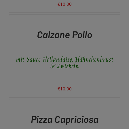
€
10,00
IN
DEN
WARENKORB
/
Calzone Pollo
DETAILS
mit Sauce Hollandaise, Hähnchenbrust
& Zwiebeln
€
10,00
AUSFÜHRUNG
WÄHLEN
DIESES
/
PRODUKT
DETAILS
Pizza Capriciosa
WEIST
MEHRERE