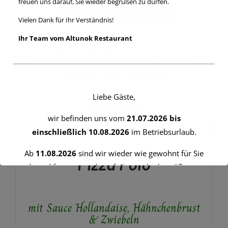
€8,00
freuen uns darauf, Sie wieder begrüßen zu dürfen.
PRODUKT
DETAILS
Pizza Mozzarella
WEIST
Vielen Dank für Ihr Verständnis!
MEHRERE
VARIANTEN
Ihr Team vom Altunok Restaurant
AUF.
mit Mozzarella, Basilikum, frischen
DIE
OPTIONEN
Tomaten und Knoblauch
KÖNNEN
AUF
DER
Liebe Gäste,
PRODUKTSEITE
Preisspanne:
€
9,00
–
€
10,00
GEWÄHLT
wir befinden uns vom
21.07.2026 bis
€9,00
AUSFÜHRUNG
WERDEN
einschließlich 10.08.2026
im Betriebsurlaub.
WÄHLEN
bis
DIESES
/
€10,00
Ab
11.08.2026
sind wir wieder wie gewohnt für Sie
PRODUKT
DETAILS
Pizza Polo
WEIST
da und freuen uns darauf, Sie wieder begrüßen zu
MEHRERE
dürfen.
VARIANTEN
AUF.
Vielen Dank für Ihr Verständnis!
mit Sauce Hollandaise, Hähnchenbrust
DIE
OPTIONEN
& Zwiebeln
Ihr Team vom Altunok Restaurant
KÖNNEN