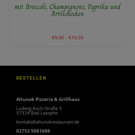
mit Broccoli, Champignons, Paprika und
DIE
OPTIONEN
Artischocken
KÖNNEN
AUF
DER
PRODUKTSEITE
Preisspanne:
€
9,50
–
€
10,50
GEWÄHLT
€9,50
WERDEN
bis
€10,50
BESTELLEN
Altunok Pizzeria & Grillhaus
Ludwig-Koch-Straße 3
57334 Bad Laasphe
kontakt@altunokrestaurant.de
02752 5081688