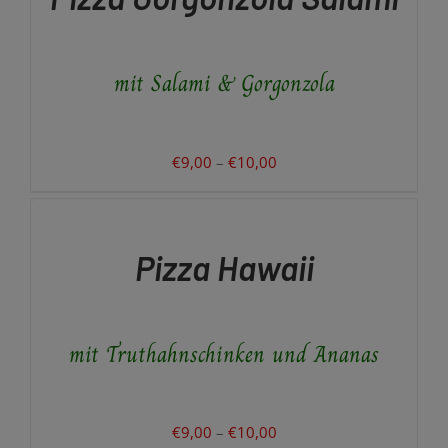
MEHRERE
VARIANTEN
AUF.
mit Salami & Gorgonzola
DIE
OPTIONEN
KÖNNEN
AUF
DER
Preisspanne:
€
9,00
–
€
10,00
PRODUKTSEITE
€9,00
AUSFÜHRUNG
GEWÄHLT
WÄHLEN
bis
WERDEN
DIESES
/
€10,00
PRODUKT
DETAILS
Pizza Hawaii
WEIST
MEHRERE
VARIANTEN
AUF.
mit Truthahnschinken und Ananas
DIE
OPTIONEN
KÖNNEN
AUF
DER
Preisspanne:
€
9,00
–
€
10,00
PRODUKTSEITE