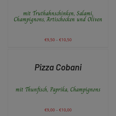
VARIANTEN
AUF.
mit Truthahnschinken, Salami,
DIE
OPTIONEN
Champignons, Artischocken und Oliven
KÖNNEN
AUF
DER
PRODUKTSEITE
Preisspanne:
€
9,50
–
€
10,50
GEWÄHLT
€9,50
AUSFÜHRUNG
WERDEN
WÄHLEN
bis
DIESES
/
€10,50
PRODUKT
DETAILS
Pizza Cobani
WEIST
MEHRERE
VARIANTEN
AUF.
mit Thunfisch, Paprika, Champignons
DIE
OPTIONEN
KÖNNEN
AUF
DER
Preisspanne:
€
9,00
–
€
10,00
PRODUKTSEITE