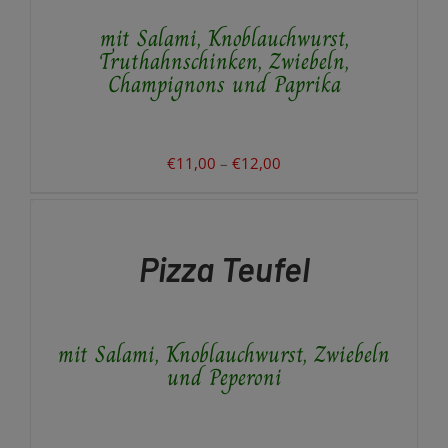
AUF.
mit Salami, Knoblauchwurst,
DIE
OPTIONEN
Truthahnschinken, Zwiebeln,
KÖNNEN
Champignons und Paprika
AUF
DER
PRODUKTSEITE
GEWÄHLT
Preisspanne:
€
11,00
–
€
12,00
WERDEN
€11,00
AUSFÜHRUNG
WÄHLEN
bis
DIESES
/
€12,00
PRODUKT
DETAILS
Pizza Teufel
WEIST
MEHRERE
VARIANTEN
AUF.
mit Salami, Knoblauchwurst, Zwiebeln
DIE
OPTIONEN
und Peperoni
KÖNNEN
AUF
DER
PRODUKTSEITE