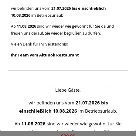
wir befinden uns vom
21.07.2026 bis einschließlich
10.08.2026
im Betriebsurlaub.
mit Salami, Knoblauchwurst, Zwiebeln
Ab
11.08.2026
sind wir wieder wie gewohnt für Sie da und
und Peperoni
freuen uns darauf, Sie wieder begrüßen zu dürfen.
Vielen Dank für Ihr Verständnis!
€
38,00
Ihr Team vom Altunok Restaurant
IN
DEN
WARENKORB
/
Familien-Pizza Tonno
DETAILS
Liebe Gäste,
wir befinden uns vom
21.07.2026 bis
mit Thunfisch und Zwiebeln
einschließlich 10.08.2026
im Betriebsurlaub.
Ab
11.08.2026
sind wir wieder wie gewohnt für Sie
da und freuen uns darauf, Sie wieder begrüßen zu
€
30,00