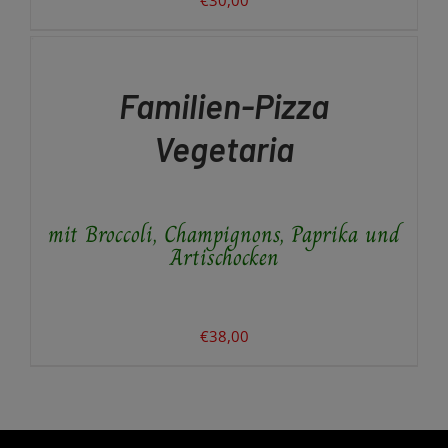
dürfen.
IN
DEN
Vielen Dank für Ihr Verständnis!
WARENKORB
/
Familien-Pizza
DETAILS
Ihr Team vom Altunok Restaurant
Vegetaria
mit Broccoli, Champignons, Paprika und
Artischocken
€
38,00