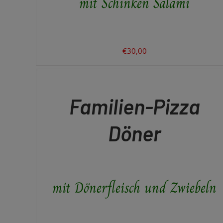
mit Schinken Salami
€
30,00
IN
DEN
WARENKORB
/
QUICK
Familien-Pizza
VIEW
Döner
mit Dönerfleisch und Zwiebeln