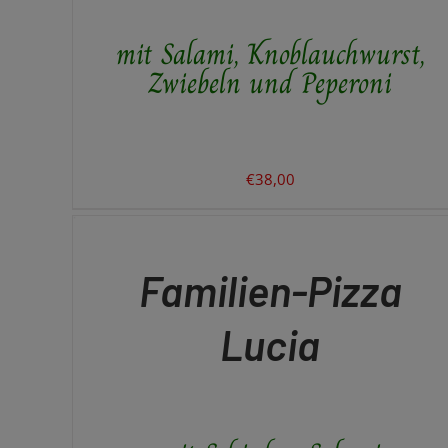
mit Salami, Knoblauchwurst,
Zwiebeln und Peperoni
€
38,00
IN
DEN
WARENKORB
/
QUICK
Familien-Pizza
VIEW
Lucia