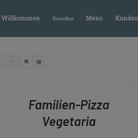
modal-check
Willkommen
Menü
Kunden
Bestellen
IN
IN
DEN
DE
WARENKORB
WA
/
/
QUICK
QU
Familien-Pizza
VIEW
VI
Vegetaria