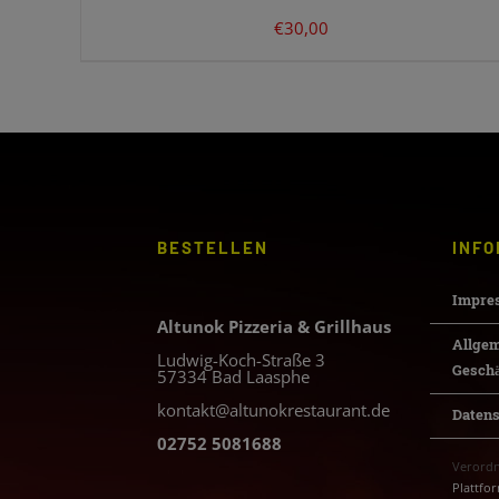
€
30,00
BESTELLEN
INFO
Impre
Altunok Pizzeria & Grillhaus
Allge
Ludwig-Koch-Straße 3
Gesch
57334 Bad Laasphe
kontakt@altunokrestaurant.de
Daten
02752 5081688
Verordn
Plattfo