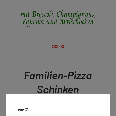
mit Broccoli, Champignons,
Paprika und Artischocken
€
38,00
IN
IN
DEN
DE
WARENKORB
WA
/
/
QUICK
QU
Familien-Pizza
VIEW
VI
Schinken
Liebe Gäste,