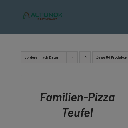
Zum
Inhalt
springen
Sortieren nach
Datum
Zeige
84 Produkte
IN
DEN
WARENKORB
/
QUICK
Familien-Pizza
VIEW
Teufel