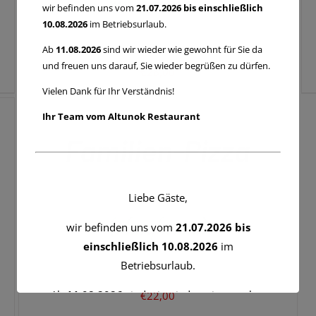
mit Schinken
wir befinden uns vom
21.07.2026 bis einschließlich
10.08.2026
im Betriebsurlaub.
Ab
11.08.2026
sind wir wieder wie gewohnt für Sie da
und freuen uns darauf, Sie wieder begrüßen zu dürfen.
€
26,00
IN
Vielen Dank für Ihr Verständnis!
DEN
WARENKORB
Ihr Team vom Altunok Restaurant
/
QUICK
Familien-Pizza
VIEW
Liebe Gäste,
(Margherita)
wir befinden uns vom
21.07.2026 bis
einschließlich 10.08.2026
im
Betriebsurlaub.
Ab
11.08.2026
sind wir wieder wie gewohnt
€
22,00
für Sie da und freuen uns darauf, Sie wieder