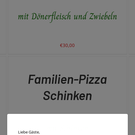
mit Dönerfleisch und Zwiebeln
€
30,00
IN
IN
DEN
DE
WARENKORB
WA
/
/
QUICK
QU
Familien-Pizza
VIEW
VI
Schinken
mit Schinken
Liebe Gäste,