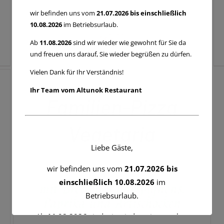
wir befinden uns vom
21.07.2026 bis einschließlich
10.08.2026
im Betriebsurlaub.
€
26,00
Ab
11.08.2026
sind wir wieder wie gewohnt für Sie da
und freuen uns darauf, Sie wieder begrüßen zu dürfen.
IN
DEN
Vielen Dank für Ihr Verständnis!
WARENKORB
/
Ihr Team vom Altunok Restaurant
QUICK
Familien-Pizza
VIEW
Vegetaria
Liebe Gäste,
wir befinden uns vom
21.07.2026 bis
mit Broccoli, Champignons,
einschließlich 10.08.2026
im
Betriebsurlaub.
Paprika und Artischocken
Ab
11.08.2026
sind wir wieder wie gewohnt