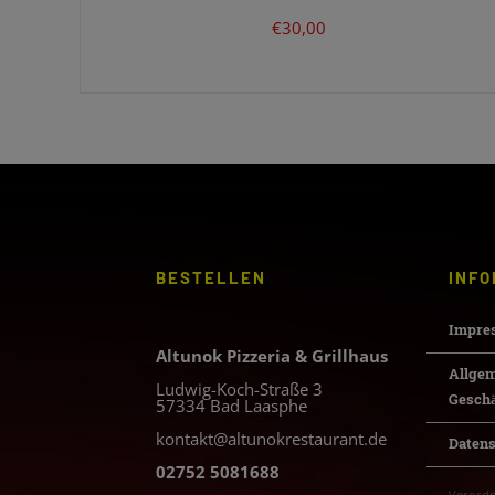
€
30,00
BESTELLEN
INFO
Impre
Altunok Pizzeria & Grillhaus
Allge
Ludwig-Koch-Straße 3
Gesch
57334 Bad Laasphe
kontakt@altunokrestaurant.de
Daten
02752 5081688
Verordn