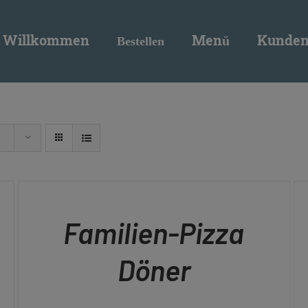
modal-check
Willkommen
Menü
Kunden
Bestellen
IN
IN
DEN
DE
WARENKORB
WA
/
/
QUICK
QU
Familien-Pizza
VIEW
VI
Döner