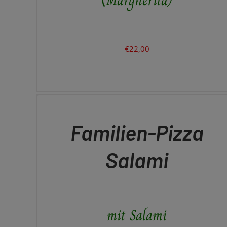
€
22,00
IN
DEN
WARENKORB
/
QUICK
Familien-Pizza
VIEW
Salami
mit Salami