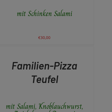
mit Schinken Salami
€
30,00
N
RENKORB
ICK
Familien-Pizza
EW
Teufel
mit Salami, Knoblauchwurst,