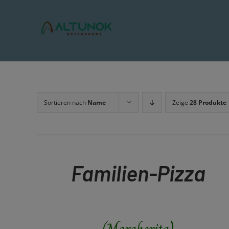
Zum
Inhalt
springen
Sortieren nach
Name
Zeige
28 Produkte
IN
DEN
WARENKORB
/
QUICK
Familien-Pizza
VIEW
(Margherita)