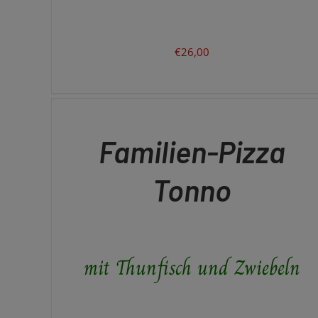
€
26,00
IN
DEN
WARENKORB
/
QUICK
Familien-Pizza
VIEW
Tonno
mit Thunfisch und Zwiebeln