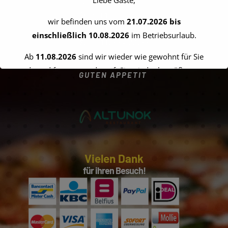
Mit 11:00 – 22:00
Don 11:00 – 22:00
wir befinden uns vom
21.07.2026 bis
Fre 11:00 – 22:00
einschließlich 10.08.2026
im Betriebsurlaub.
Sam 11:00 – 22:00
Son 13:00 – 22:00
Ab
11.08.2026
sind wir wieder wie gewohnt für Sie
da und freuen uns darauf, Sie wieder begrüßen zu
GUTEN APPETIT
dürfen.
Vielen Dank für Ihr Verständnis!
Ihr Team vom Altunok Restaurant
Vielen Dank
für ihren Besuch!