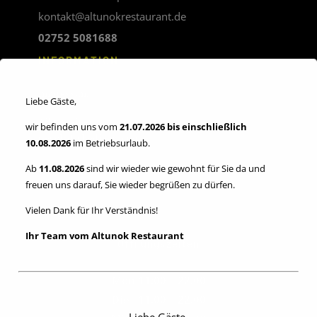
kontakt@altunokrestaurant.de
02752 5081688
INFORMATION
Impressum
Liebe Gäste,
Allgemeinen
wir befinden uns vom
21.07.2026 bis einschließlich
Geschäftsbedingungen
10.08.2026
im Betriebsurlaub.
Datenschutzerklärung
Ab
11.08.2026
sind wir wieder wie gewohnt für Sie da und
freuen uns darauf, Sie wieder begrüßen zu dürfen.
Verordnung (EU) Nr. 524/2013:
Vielen Dank für Ihr Verständnis!
Plattform der EU-Kommission zur Online-Streitbeilegung
Ihr Team vom Altunok Restaurant
Öffnungszeiten
Mon 11:00 – 22:00
Die 11:00 – 22:00
Liebe Gäste,