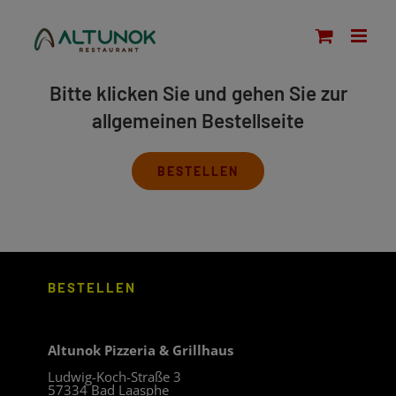
Zum
modal-check
Inhalt
springen
Bitte klicken Sie und gehen Sie zur
allgemeinen Bestellseite
BESTELLEN
BESTELLEN
Altunok Pizzeria & Grillhaus
Ludwig-Koch-Straße 3
57334 Bad Laasphe