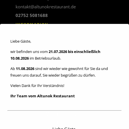
kontakt@altunokrestaurant.de
02752 5081688
INFORMATION
Impressum
Liebe Gäste,
Allgemeinen
wir befinden uns vom
21.07.2026 bis einschließlich
Geschäftsbedingungen
10.08.2026
im Betriebsurlaub.
Datenschutzerklärung
Ab
11.08.2026
sind wir wieder wie gewohnt für Sie da und
freuen uns darauf, Sie wieder begrüßen zu dürfen.
Verordnung (EU) Nr. 524/2013:
Vielen Dank für Ihr Verständnis!
Plattform der EU-Kommission zur Online-Streitbeilegung
Ihr Team vom Altunok Restaurant
Öffnungszeiten
Mon 11:00 – 22:00
Die 11:00 – 22:00
Liebe Gäste,