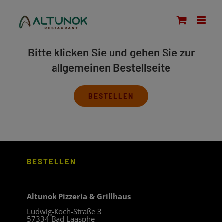
Zum
modal-check
Inhalt
springen
Bitte klicken Sie und gehen Sie zur
allgemeinen Bestellseite
BESTELLEN
BESTELLEN
Altunok Pizzeria & Grillhaus
Ludwig-Koch-Straße 3
57334 Bad Laasphe