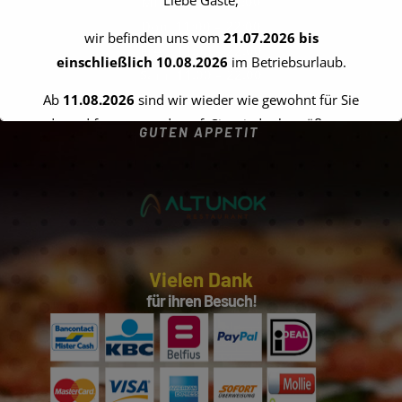
Mit 11:00 – 22:00
Don 11:00 – 22:00
wir befinden uns vom
21.07.2026 bis
Fre 11:00 – 22:00
einschließlich 10.08.2026
im Betriebsurlaub.
Sam 11:00 – 22:00
Son 13:00 – 22:00
Ab
11.08.2026
sind wir wieder wie gewohnt für Sie
da und freuen uns darauf, Sie wieder begrüßen zu
GUTEN APPETIT
dürfen.
Vielen Dank für Ihr Verständnis!
Ihr Team vom Altunok Restaurant
Vielen Dank
für ihren Besuch!