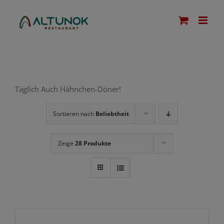
Zum
modal-check
Inhalt
springen
Täglich Auch Hähnchen-Döner!
Sortieren nach
Beliebtheit
Zeige
28 Produkte
IN
DEN
WARENKORB