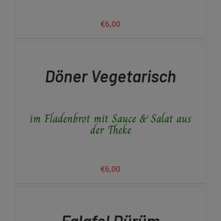
€
6,00
IN
DEN
WARENKORB
/
Döner Vegetarisch
DETAILS
im Fladenbrot mit Sauce & Salat aus
der Theke
€
6,00
IN
DEN
WARENKORB
/
Falafel Dürüm
DETAILS