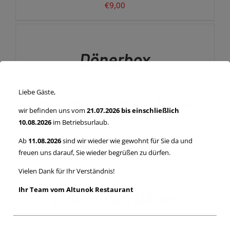
PRODUKTSEITE
€
9,00
GEWÄHLT
AUSFÜHRUNG
WERDEN
WÄHLEN
DIESES
/
PRODUKT
DETAILS
Dönerbox
WEIST
MEHRERE
VARIANTEN
AUF.
Liebe Gäste,
mit Pommes, Dönerfleisch & Sauce
DIE
OPTIONEN
wir befinden uns vom
21.07.2026 bis einschließlich
KÖNNEN
10.08.2026
im Betriebsurlaub.
AUF
DER
Ab
11.08.2026
sind wir wieder wie gewohnt für Sie da und
€
8,00
PRODUKTSEITE
freuen uns darauf, Sie wieder begrüßen zu dürfen.
AUSFÜHRUNG
GEWÄHLT
WÄHLEN
Vielen Dank für Ihr Verständnis!
WERDEN
DIESES
/
PRODUKT
DETAILS
Ihr Team vom Altunok Restaurant
Lahmacun Döner
WEIST
MEHRERE
VARIANTEN
AUF.