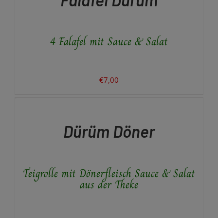
4 Falafel mit Sauce & Salat
€
7,00
AUSFÜHRUNG
WÄHLEN
DIESES
/
PRODUKT
DETAILS
Dürüm Döner
WEIST
MEHRERE
VARIANTEN
AUF.
Teigrolle mit Dönerfleisch Sauce & Salat
DIE
OPTIONEN
aus der Theke
KÖNNEN
AUF
DER