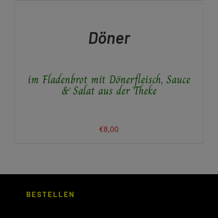
WERDEN
WÄHLEN
DIESES
/
PRODUKT
DETAILS
Döner
WEIST
MEHRERE
VARIANTEN
AUF.
im Fladenbrot mit Dönerfleisch, Sauce
DIE
OPTIONEN
& Salat aus der Theke
KÖNNEN
AUF
DER
PRODUKTSEITE
€
8,00
GEWÄHLT
WERDEN
BESTELLEN