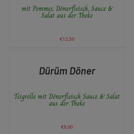
AUF.
mit Pommes, Dönerfleisch, Sauce &
DIE
OPTIONEN
Salat aus der Theke
KÖNNEN
AUF
DER
PRODUKTSEITE
€
12,50
GEWÄHLT
AUSFÜHRUNG
WERDEN
WÄHLEN
DIESES
/
PRODUKT
DETAILS
Dürüm Döner
WEIST
MEHRERE
VARIANTEN
AUF.
Teigrolle mit Dönerfleisch Sauce & Salat
DIE
OPTIONEN
aus der Theke
KÖNNEN
AUF
DER
PRODUKTSEITE
€
9,00
GEWÄHLT
IN