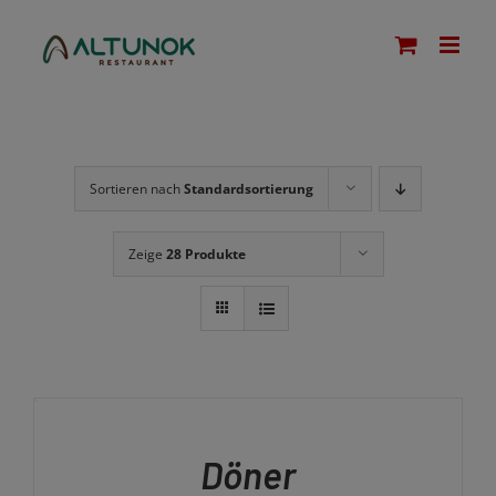
Zum
modal-check
Inhalt
springen
Sortieren nach
Standardsortierung
Zeige
28 Produkte
AUSFÜHRUNG
WÄHLEN
DIESES
/
PRODUKT
DETAILS
Döner
WEIST