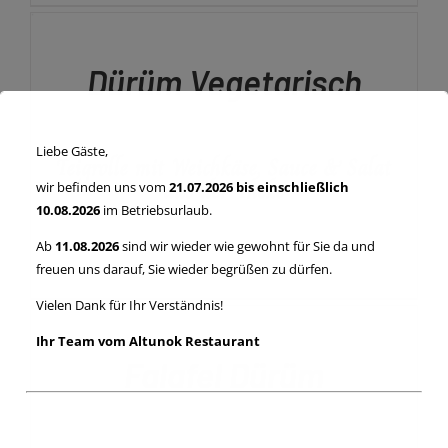
WERDEN
DEN
WARENKORB
/
Dürüm Vegetarisch
DETAILS
Liebe Gäste,
Teigrolle mit Weichkäse, Sauce & Salat
aus der Theke
wir befinden uns vom
21.07.2026 bis einschließlich
10.08.2026
im Betriebsurlaub.
Ab
11.08.2026
sind wir wieder wie gewohnt für Sie da und
€
6,00
freuen uns darauf, Sie wieder begrüßen zu dürfen.
IN
Vielen Dank für Ihr Verständnis!
DEN
WARENKORB
Ihr Team vom Altunok Restaurant
/
Falafel Dürüm
DETAILS