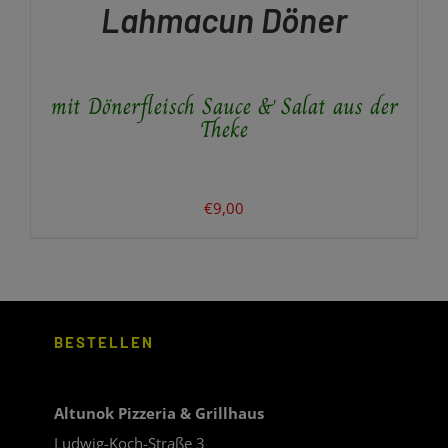
Lahmacun Döner
WEIST
MEHRERE
VARIANTEN
AUF.
mit Dönerfleisch Sauce & Salat aus der
DIE
OPTIONEN
Theke
KÖNNEN
AUF
DER
PRODUKTSEITE
€
9,00
GEWÄHLT
WERDEN
BESTELLEN
Altunok Pizzeria & Grillhaus
Ludwig-Koch-Straße 3