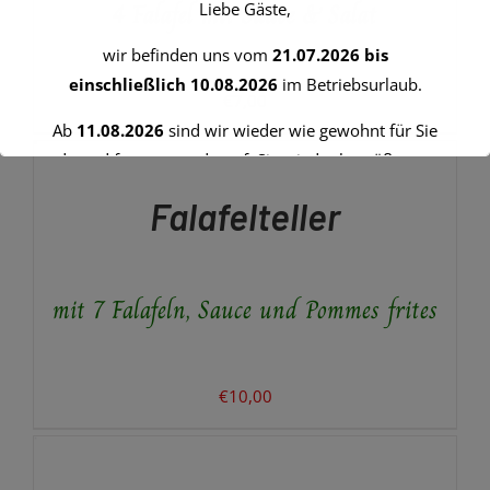
4 Falafel mit Sauce & Salat
Liebe Gäste,
wir befinden uns vom
21.07.2026 bis
einschließlich 10.08.2026
im Betriebsurlaub.
€
7,00
IN
Ab
11.08.2026
sind wir wieder wie gewohnt für Sie
DEN
da und freuen uns darauf, Sie wieder begrüßen zu
WARENKORB
dürfen.
/
Falafelteller
DETAILS
Vielen Dank für Ihr Verständnis!
Ihr Team vom Altunok Restaurant
mit 7 Falafeln, Sauce und Pommes frites
€
10,00
AUSFÜHRUNG
WÄHLEN
DIESES
/
PRODUKT
DETAILS