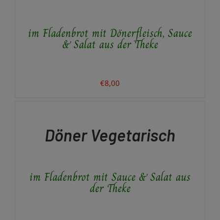
MEHRERE
VARIANTEN
AUF.
im Fladenbrot mit Dönerfleisch, Sauce
DIE
OPTIONEN
& Salat aus der Theke
KÖNNEN
AUF
DER
PRODUKTSEITE
€
8,00
GEWÄHLT
IN
WERDEN
DEN
WARENKORB
/
Döner Vegetarisch
DETAILS
im Fladenbrot mit Sauce & Salat aus
der Theke