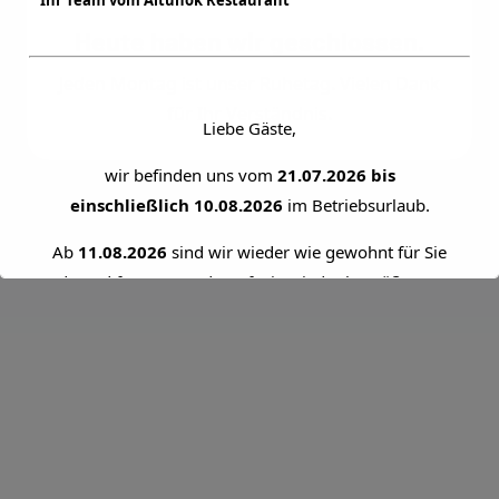
Ihr Team vom Altunok Restaurant
Heute haben wir geschlossen.
Jeden Montag ist unser Ruhetag. Vielen Dank
für Ihr Verständnis.
Liebe Gäste,
wir befinden uns vom
21.07.2026 bis
einschließlich 10.08.2026
im Betriebsurlaub.
Ab
11.08.2026
sind wir wieder wie gewohnt für Sie
da und freuen uns darauf, Sie wieder begrüßen zu
dürfen.
Vielen Dank für Ihr Verständnis!
Ihr Team vom Altunok Restaurant