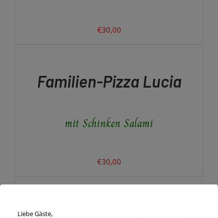
€
30,00
IN
DEN
WARENKORB
/
Familien-Pizza Lucia
DETAILS
mit Schinken Salami
€
30,00
IN
DEN
WARENKORB
/
Familien-Pizza Tonno
DETAILS
Liebe Gäste,