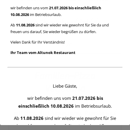
wir befinden uns vom
21.07.2026 bis einschließlich
10.08.2026
im Betriebsurlaub.
mit Thunfisch und Zwiebeln
Ab
11.08.2026
sind wir wieder wie gewohnt für Sie da und
freuen uns darauf, Sie wieder begrüßen zu dürfen.
Vielen Dank für Ihr Verständnis!
€
30,00
IN
Ihr Team vom Altunok Restaurant
DEN
WARENKORB
/
Familien-Pizza
DETAILS
Vegetaria
Liebe Gäste,
wir befinden uns vom
21.07.2026 bis
einschließlich 10.08.2026
im Betriebsurlaub.
mit Broccoli, Champignons, Paprika und
Artischocken
Ab
11.08.2026
sind wir wieder wie gewohnt für Sie
da und freuen uns darauf, Sie wieder begrüßen zu