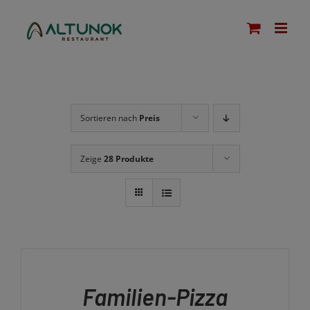
Zum
modal-check
Inhalt
springen
Sortieren nach
Preis
Zeige
28 Produkte
IN
DEN
WARENKORB
/
Familien-Pizza
DETAILS