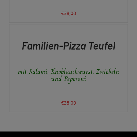
dürfen.
€
38,00
Vielen Dank für Ihr Verständnis!
IN
DEN
Ihr Team vom Altunok Restaurant
WARENKORB
/
Familien-Pizza Teufel
DETAILS
mit Salami, Knoblauchwurst, Zwiebeln
und Peperoni
€
38,00