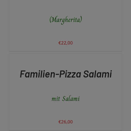
(Margherita)
€
22,00
IN
DEN
WARENKORB
/
Familien-Pizza Salami
DETAILS
mit Salami
€
26,00
IN