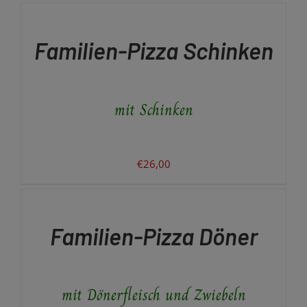
DEN
WARENKORB
/
Familien-Pizza Schinken
DETAILS
mit Schinken
€
26,00
IN
DEN
WARENKORB
/
Familien-Pizza Döner
DETAILS
mit Dönerfleisch und Zwiebeln