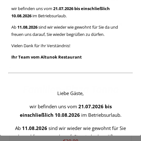
wir befinden uns vom
21.07.2026 bis einschließlich
10.08.2026
im Betriebsurlaub.
mit Salami, Knoblauchwurst, Zwiebeln
Ab
11.08.2026
sind wir wieder wie gewohnt für Sie da und
und Peperoni
freuen uns darauf, Sie wieder begrüßen zu dürfen.
Vielen Dank für Ihr Verständnis!
€
38,00
Ihr Team vom Altunok Restaurant
IN
DEN
WARENKORB
/
Familien-Pizza Tonno
DETAILS
Liebe Gäste,
wir befinden uns vom
21.07.2026 bis
mit Thunfisch und Zwiebeln
einschließlich 10.08.2026
im Betriebsurlaub.
Ab
11.08.2026
sind wir wieder wie gewohnt für Sie
da und freuen uns darauf, Sie wieder begrüßen zu
€
30,00