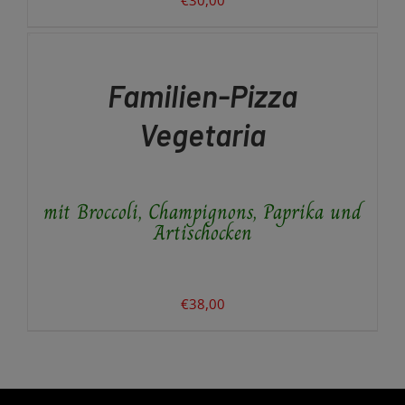
dürfen.
IN
DEN
Vielen Dank für Ihr Verständnis!
WARENKORB
/
Familien-Pizza
DETAILS
Ihr Team vom Altunok Restaurant
Vegetaria
mit Broccoli, Champignons, Paprika und
Artischocken
€
38,00