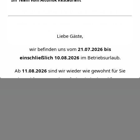
Ihr Team vom Altunok Restaurant
Heute haben wir geschlossen.
Jeden Montag ist unser Ruhetag. Vielen Dank
für Ihr Verständnis.
Liebe Gäste,
wir befinden uns vom
21.07.2026 bis
einschließlich 10.08.2026
im Betriebsurlaub.
Ab
11.08.2026
sind wir wieder wie gewohnt für Sie
da und freuen uns darauf, Sie wieder begrüßen zu
dürfen.
Vielen Dank für Ihr Verständnis!
Ihr Team vom Altunok Restaurant