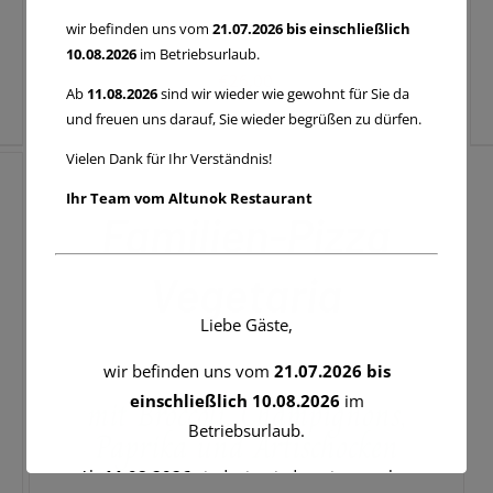
wir befinden uns vom
21.07.2026 bis einschließlich
10.08.2026
im Betriebsurlaub.
€
26,00
Ab
11.08.2026
sind wir wieder wie gewohnt für Sie da
und freuen uns darauf, Sie wieder begrüßen zu dürfen.
IN
DEN
Vielen Dank für Ihr Verständnis!
WARENKORB
/
Ihr Team vom Altunok Restaurant
QUICK
Familien-Pizza
VIEW
Vegetaria
Liebe Gäste,
wir befinden uns vom
21.07.2026 bis
mit Broccoli, Champignons,
einschließlich 10.08.2026
im
Betriebsurlaub.
Paprika und Artischocken
Ab
11.08.2026
sind wir wieder wie gewohnt