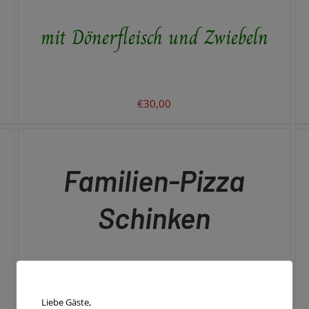
mit Dönerfleisch und Zwiebeln
€
30,00
IN
IN
DEN
DE
WARENKORB
WA
/
/
QUICK
QU
Familien-Pizza
VIEW
VI
Schinken
mit Schinken
Liebe Gäste,