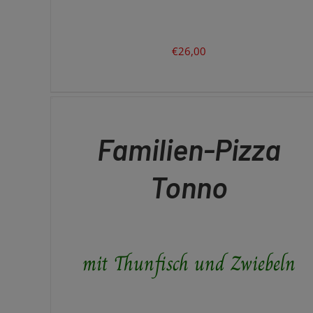
€
26,00
IN
DEN
WARENKORB
/
QUICK
Familien-Pizza
VIEW
Tonno
mit Thunfisch und Zwiebeln