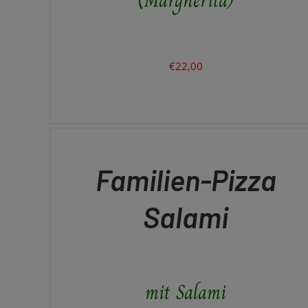
€
22,00
IN
DEN
WARENKORB
/
QUICK
Familien-Pizza
VIEW
Salami
mit Salami