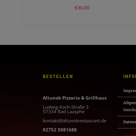
€
30,00
BESTELLEN
INFO
Impre
Altunok Pizzeria & Grillhaus
Allge
Ludwig-Koch-Straße 3
Gesch
57334 Bad Laasphe
kontakt@altunokrestaurant.de
Daten
02752 5081688
Verordn