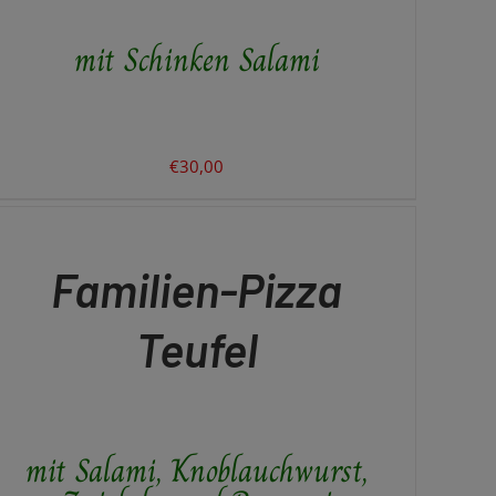
mit Schinken Salami
€
30,00
N
RENKORB
ICK
Familien-Pizza
EW
Teufel
mit Salami, Knoblauchwurst,