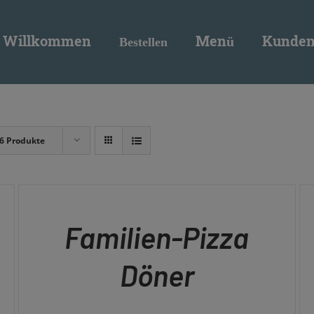
modal-check
Willkommen
Menü
Kunden
Bestellen
6 Produkte
IN
IN
DEN
DE
WARENKORB
WA
/
/
QUICK
QU
Familien-Pizza
VIEW
VI
Döner